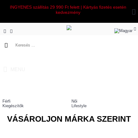
INGYENES szállítás 29 990 Ft felett | Kártyás fizetés esetén
kedvezmény
0 termék(ek) - 0 Ft
MENU
Férfi
Női
Kiegészítők
Lifestyle
VÁSÁROLJON MÁRKA SZERINT