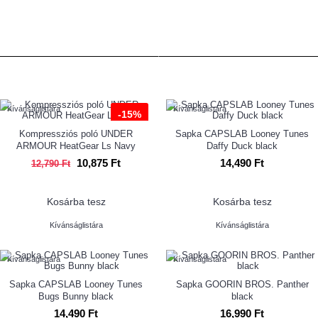
AKCIÓS
DIVAT
TOP TERMÉKEK
LEGKEDVELTEBB
Kívánságlistára
Kívánságlistára
-15%
Kompressziós poló UNDER
Sapka CAPSLAB Looney Tunes
ARMOUR HeatGear Ls Navy
Daffy Duck black
10,875 Ft
14,490 Ft
12,790 Ft
Kosárba tesz
Kosárba tesz
Kívánságlistára
Kívánságlistára
Kívánságlistára
Kívánságlistára
Sapka CAPSLAB Looney Tunes
Sapka GOORIN BROS. Panther
Bugs Bunny black
black
14,490 Ft
16,990 Ft