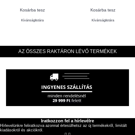
Kosárba tesz
Kosárba tesz
Kívánságlistára
Kívánságlistára
AZ ÖSSZES RAKTÁRON LÉVŐ TERMÉKEK
Iratkozzon fel a hírlevélre
Hírlevelünkre feliratkozva azonnal értesülhetsz az új termékekről, limitált
kiadásokról és akciókról.