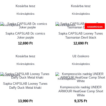
Kosárba tesz
Kosárba tesz
Kívánságlistára
Kívánságlistára
Kívánságlistára
Kívánságlistára
HAMAROSAN
Sapka CAPSLAB Dc comics
Sapka CAPSLAB Looney Tunes
Joker purple
Tasmanian Devil black
12,690 Ft
12,690 Ft
Kosárba tesz
Už čoskoro
Kívánságlistára
Kívánságlistára
Kívánságlistára
Kívánságlistára
Sapka CAPSLAB Looney Tunes
Kompressziós nadrág UNDER
Daffy Duck Metal khaki
ARMOUR HeatGear Comp Short
White
13,990 Ft
9,375 Ft