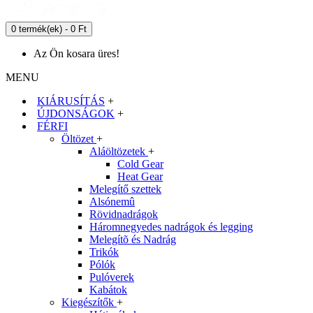
0 termék(ek) - 0 Ft
Az Ön kosara üres!
MENU
KIÁRUSÍTÁS
+
ÚJDONSÁGOK
+
FÉRFI
Öltözet
+
Aláöltözetek
+
Cold Gear
Heat Gear
Melegítő szettek
Alsónemû
Rövidnadrágok
Háromnegyedes nadrágok és legging
Melegítõ és Nadrág
Trikók
Pólók
Pulóverek
Kabátok
Kiegészítők
+