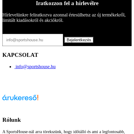
Iratkozzon fel a hírlevélre
Hírlevelünkre feliratkozva azonnal értesülhetsz az új termékekről,
limitált kiadásokról és akciókról.
Bejelentkezés
KAPCSOLAT
info@sportshouse.hu
Árukereső.hu
Rólunk
A SportsHouse-nál arra törekszünk, hogy időtálló és ami a legfontosabb,