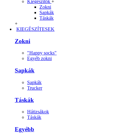
Kiegészítők
+
Zokni
Sapkák
Táskák
+
KIEGÉSZÍTESEK
Zokni
"Happy socks"
Egyéb zokni
Sapkák
Sapkák
Trucker
Táskák
Hátizsákok
Táskák
Egyébb