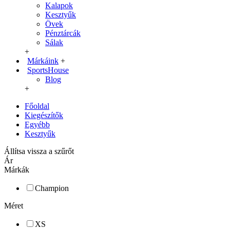
Kalapok
Kesztyűk
Övek
Pénztárcák
Sálak
+
Márkáink
+
SportsHouse
Blog
+
Főoldal
Kiegészítők
Egyébb
Kesztyűk
Állítsa vissza a szűrőt
Ár
Márkák
Champion
Méret
XS