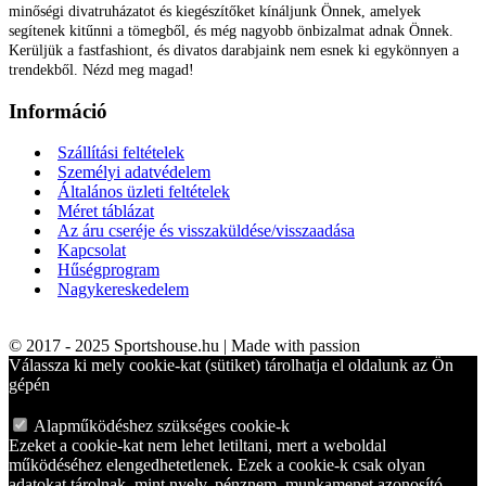
minőségi divatruházatot és kiegészítőket kínáljunk Önnek, amelyek
segítenek kitűnni a tömegből, és még nagyobb önbizalmat adnak Önnek.
Kerüljük a fastfashiont, és divatos darabjaink nem esnek ki egykönnyen a
trendekből. Nézd meg magad!
Információ
Szállítási feltételek
Személyi adatvédelem
Általános üzleti feltételek
Méret táblázat
Az áru cseréje és visszaküldése/visszaadása
Kapcsolat
Hűségprogram
Nagykereskedelem
© 2017 - 2025 Sportshouse.hu | Made with passion
Válassza ki mely cookie-kat (sütiket) tárolhatja el oldalunk az Ön
gépén
Alapműködéshez szükséges cookie-k
Ezeket a cookie-kat nem lehet letiltani, mert a weboldal
működéséhez elengedhetetlenek. Ezek a cookie-k csak olyan
adatokat tárolnak, mint nyelv, pénznem, munkamenet azonosító,