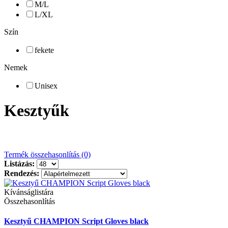
M/L
L/XL
Szín
fekete
Nemek
Unisex
Kesztyűk
Termék összehasonlítás (0)
Listázás:
Rendezés:
Kívánságlistára
Összehasonlítás
Kesztyű CHAMPION Script Gloves black