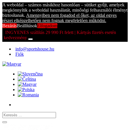
A weboldal – számos másikhoz hasonlóan – sütiket gyűjt, amelyek
megkönnyítik a weboldal használatát, minőségi felhasználói élményt
biztosítanak.
Amennyiben nem fogadod el őket, az oldal egyes
részei elképzelhetően nem fognak megfelelően működni.
Bezárás
Beállítások
Elfogadom
INGYENES szállítás 29 990 Ft felett | Kártyás fizetés esetén
kedvezmény
info@sportshouse.hu
Fiók