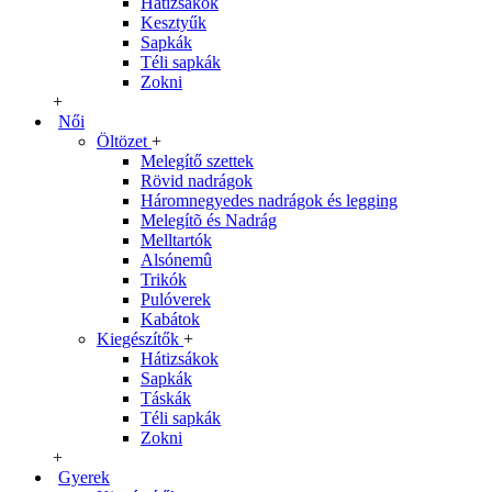
Hátizsákok
Kesztyűk
Sapkák
Téli sapkák
Zokni
+
Női
Öltözet
+
Melegítő szettek
Rövid nadrágok
Háromnegyedes nadrágok és legging
Melegítõ és Nadrág
Melltartók
Alsónemû
Trikók
Pulóverek
Kabátok
Kiegészítők
+
Hátizsákok
Sapkák
Táskák
Téli sapkák
Zokni
+
Gyerek