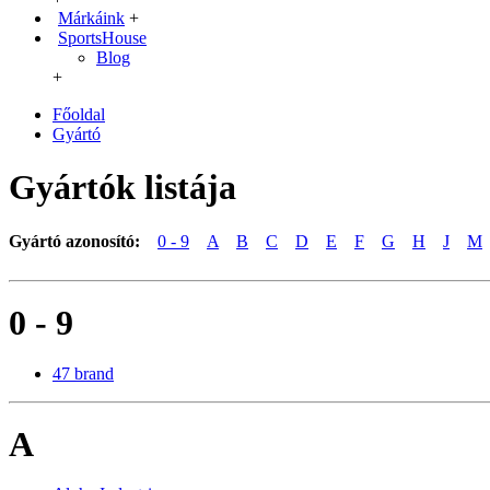
Márkáink
+
SportsHouse
Blog
+
Főoldal
Gyártó
Gyártók listája
Gyártó azonosító:
0 - 9
A
B
C
D
E
F
G
H
J
M
0 - 9
47 brand
A