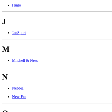
Hugo
J
JanSport
M
Mitchell & Ness
N
Nebbia
New Era