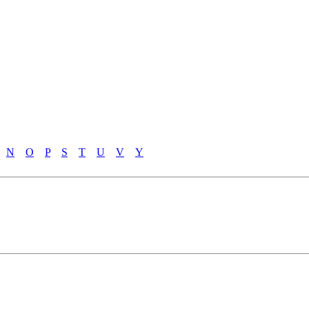
N
O
P
S
T
U
V
Y