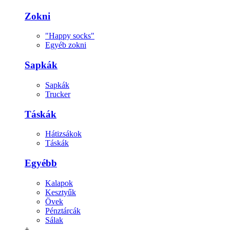
Zokni
"Happy socks"
Egyéb zokni
Sapkák
Sapkák
Trucker
Táskák
Hátizsákok
Táskák
Egyébb
Kalapok
Kesztyűk
Övek
Pénztárcák
Sálak
+