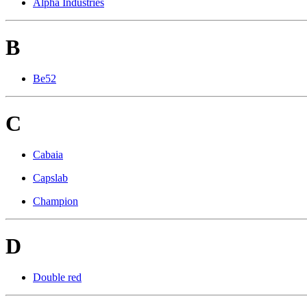
Alpha Industries
B
Be52
C
Cabaia
Capslab
Champion
D
Double red