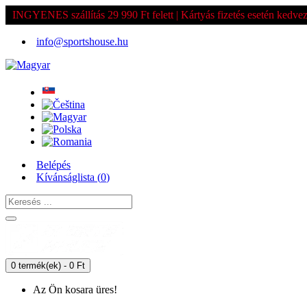
INGYENES szállítás 29 990 Ft felett | Kártyás fizetés esetén kedv
info@sportshouse.hu
Belépés
Kívánságlista (
0
)
0 termék(ek) - 0 Ft
Az Ön kosara üres!