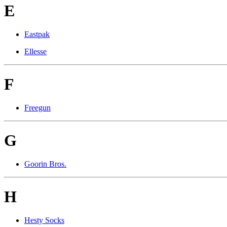
E
Eastpak
Ellesse
F
Freegun
G
Goorin Bros.
H
Hesty Socks