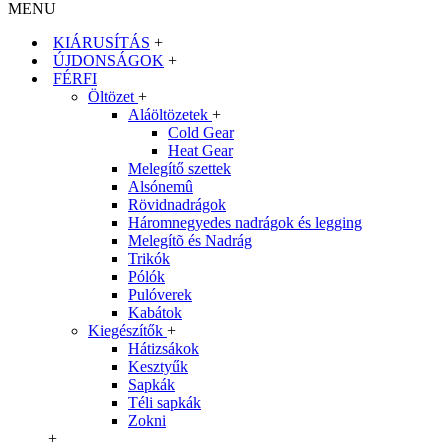
MENU
KIÁRUSÍTÁS
+
ÚJDONSÁGOK
+
FÉRFI
Öltözet
+
Aláöltözetek
+
Cold Gear
Heat Gear
Melegítő szettek
Alsónemû
Rövidnadrágok
Háromnegyedes nadrágok és legging
Melegítõ és Nadrág
Trikók
Pólók
Pulóverek
Kabátok
Kiegészítők
+
Hátizsákok
Kesztyűk
Sapkák
Téli sapkák
Zokni
+