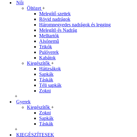
Női
Öltözet
+
Melegítő szettek
Rövid nadrágok
Háromnegyedes nadrágok és legging
Melegítõ és Nadrág
Melltartók
Alsónemû
Trikók
Pulóverek
Kabátok
Kiegészítők
+
Hátizsákok
Sapkák
Táskák
Téli sapkák
Zokni
+
Gyerek
Kiegészítők
+
Zokni
Sapkák
Táskák
+
KIEGÉSZÍTESEK