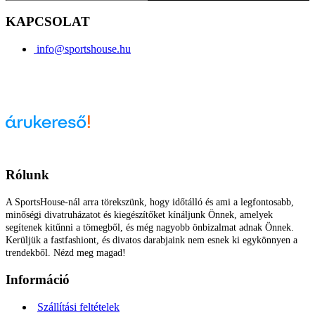
KAPCSOLAT
info@sportshouse.hu
Árukereső.hu
Rólunk
A SportsHouse-nál arra törekszünk, hogy időtálló és ami a legfontosabb,
minőségi divatruházatot és kiegészítőket kínáljunk Önnek, amelyek
segítenek kitűnni a tömegből, és még nagyobb önbizalmat adnak Önnek.
Kerüljük a fastfashiont, és divatos darabjaink nem esnek ki egykönnyen a
trendekből. Nézd meg magad!
Információ
Szállítási feltételek