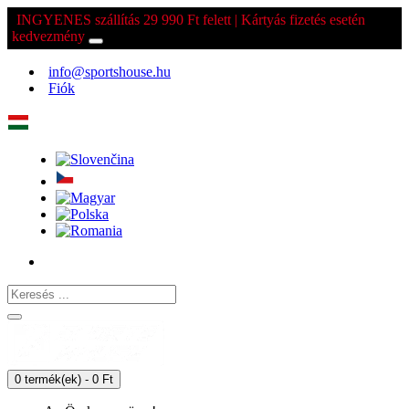
INGYENES szállítás 29 990 Ft felett | Kártyás fizetés esetén
kedvezmény
info@sportshouse.hu
Fiók
0 termék(ek) - 0 Ft