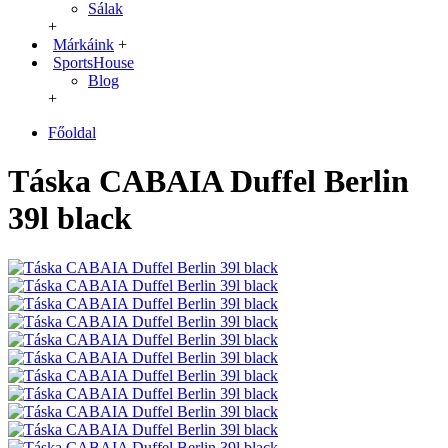
Sálak
+
Márkáink
+
SportsHouse
Blog
+
Főoldal
Táska CABAIA Duffel Berlin
39l black