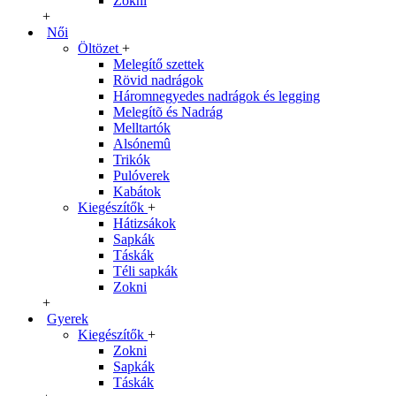
Zokni
+
Női
Öltözet
+
Melegítő szettek
Rövid nadrágok
Háromnegyedes nadrágok és legging
Melegítõ és Nadrág
Melltartók
Alsónemû
Trikók
Pulóverek
Kabátok
Kiegészítők
+
Hátizsákok
Sapkák
Táskák
Téli sapkák
Zokni
+
Gyerek
Kiegészítők
+
Zokni
Sapkák
Táskák