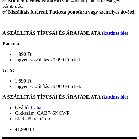
✅
Minden termék raktáron van
– nálunk nincs felesleges
várakozás.
✅
Kiszállítás futárral, Packeta pontokra vagy személyes átvétel.
A SZÁLLÍTÁS TÍPUSAI ÉS ÁRAJÁNLATA (
kattints ide
)
Packeta
:
1 890 Ft
Ingyenes szállítás 29 999 Ft felett.
GLS
:
1 890 Ft
Ingyenes szállítás 29 999 Ft felett.
A SZÁLLÍTÁS TÍPUSAI ÉS ÁRAJÁNLATA (
kattints ide
)
Gyártó:
Cabaia
Cikkszám:
CAB746NCWP
Elérhető: raktáron
41,990 Ft