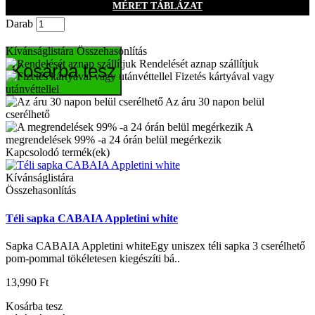
MÉRET TÁBLÁZAT
Darab
Kívánságlistára
Összehasonlítás
Rendelését aznap szállítjuk
Kosárba tesz
Fizetés kártyával vagy
utánvéttellel
Az áru 30 napon belül
cserélhető
A
megrendelések 99% -a 24 órán belül megérkezik
Kapcsolodó termék(ek)
Kívánságlistára
Összehasonlítás
Téli sapka CABAIA Appletini white
Sapka CABAIA Appletini whiteEgy uniszex téli sapka 3 cserélhető
pom-pommal tökéletesen kiegészíti bá..
13,990 Ft
Kosárba tesz