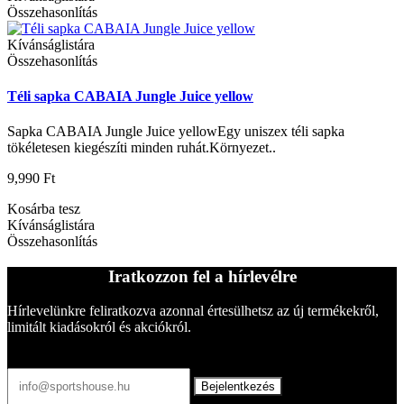
Összehasonlítás
Kívánságlistára
Összehasonlítás
Téli sapka CABAIA Jungle Juice yellow
Sapka CABAIA Jungle Juice yellowEgy uniszex téli sapka
tökéletesen kiegészíti minden ruhát.Környezet..
9,990 Ft
Kosárba tesz
Kívánságlistára
Összehasonlítás
Iratkozzon fel a hírlevélre
Hírlevelünkre feliratkozva azonnal értesülhetsz az új termékekről,
limitált kiadásokról és akciókról.
Bejelentkezés