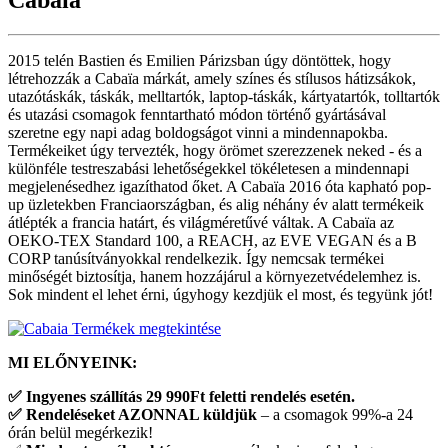
Cabaia
2015 telén Bastien és Emilien Párizsban úgy döntöttek, hogy
létrehozzák a Cabaïa márkát, amely színes és stílusos hátizsákok,
utazótáskák, táskák, melltartók, laptop-táskák, kártyatartók, tolltartók
és utazási csomagok fenntartható módon történő gyártásával
szeretne egy napi adag boldogságot vinni a mindennapokba.
Termékeiket úgy tervezték, hogy örömet szerezzenek neked - és a
különféle testreszabási lehetőségekkel tökéletesen a mindennapi
megjelenésedhez igazíthatod őket. A Cabaïa 2016 óta kapható pop-
up üzletekben Franciaországban, és alig néhány év alatt termékeik
átlépték a francia határt, és világméretűvé váltak. A Cabaïa az
OEKO-TEX Standard 100, a REACH, az EVE VEGAN és a B
CORP tanúsítványokkal rendelkezik. Így nemcsak termékei
minőségét biztosítja, hanem hozzájárul a környezetvédelemhez is.
Sok mindent el lehet érni, úgyhogy kezdjük el most, és tegyünk jót!
Termékek megtekintése
MI ELŐNYEINK:
✅
Ingyenes szállítás 29 990Ft feletti rendelés esetén.
✅
Rendeléseket AZONNAL küldjük
– a csomagok 99%-a 24
órán belül megérkezik!