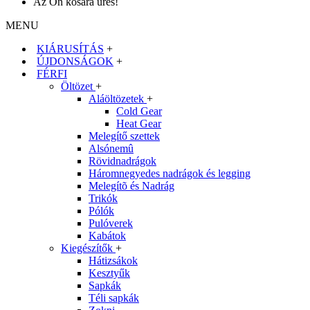
Az Ön kosara üres!
MENU
KIÁRUSÍTÁS
+
ÚJDONSÁGOK
+
FÉRFI
Öltözet
+
Aláöltözetek
+
Cold Gear
Heat Gear
Melegítő szettek
Alsónemû
Rövidnadrágok
Háromnegyedes nadrágok és legging
Melegítõ és Nadrág
Trikók
Pólók
Pulóverek
Kabátok
Kiegészítők
+
Hátizsákok
Kesztyűk
Sapkák
Téli sapkák