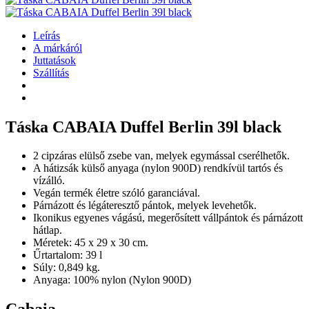
Leírás
A márkáról
Juttatások
Szállítás
Táska CABAIA Duffel Berlin 39l black
2 cipzáras elülső zsebe van, melyek egymással cserélhetők.
A hátizsák külső anyaga (nylon 900D) rendkívül tartós és
vízálló.
Vegán termék életre szóló garanciával.
Párnázott és légáteresztő pántok, melyek levehetők.
Ikonikus egyenes vágású, megerősített vállpántok és párnázott
hátlap.
Méretek: 45 x 29 x 30 cm.
Űrtartalom: 39 l
Súly: 0,849 kg.
Anyaga: 100% nylon (Nylon 900D)