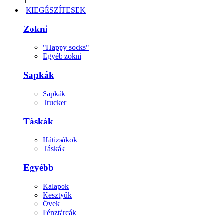
+
KIEGÉSZÍTESEK
Zokni
"Happy socks"
Egyéb zokni
Sapkák
Sapkák
Trucker
Táskák
Hátizsákok
Táskák
Egyébb
Kalapok
Kesztyűk
Övek
Pénztárcák