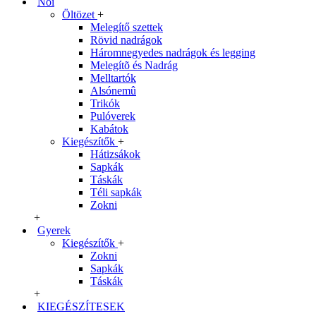
Női
Öltözet
+
Melegítő szettek
Rövid nadrágok
Háromnegyedes nadrágok és legging
Melegítõ és Nadrág
Melltartók
Alsónemû
Trikók
Pulóverek
Kabátok
Kiegészítők
+
Hátizsákok
Sapkák
Táskák
Téli sapkák
Zokni
+
Gyerek
Kiegészítők
+
Zokni
Sapkák
Táskák
+
KIEGÉSZÍTESEK