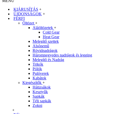
MENU
KIÁRUSÍTÁS
+
ÚJDONSÁGOK
+
FÉRFI
Öltözet
+
Aláöltözetek
+
Cold Gear
Heat Gear
Melegítő szettek
Alsónemû
Rövidnadrágok
Háromnegyedes nadrágok és legging
Melegítõ és Nadrág
Trikók
Pólók
Pulóverek
Kabátok
Kiegészítők
+
Hátizsákok
Kesztyűk
Sapkák
Téli sapkák
Zokni
+