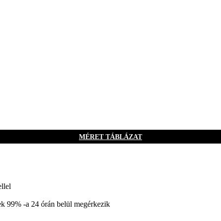
MÉRET TÁBLÁZAT
llel
k 99% -a 24 órán belül megérkezik