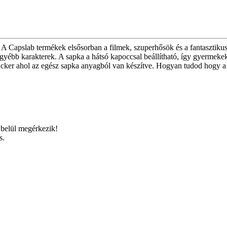
i. A Capslab termékek elsősorban a filmek, szuperhősök és a fantasztiku
ébb karakterek. A sapka a hátsó kapoccsal beállítható, így gyermekek 
trucker ahol az egész sapka anyagból van készítve. Hogyan tudod hogy a
belül megérkezik!
s.