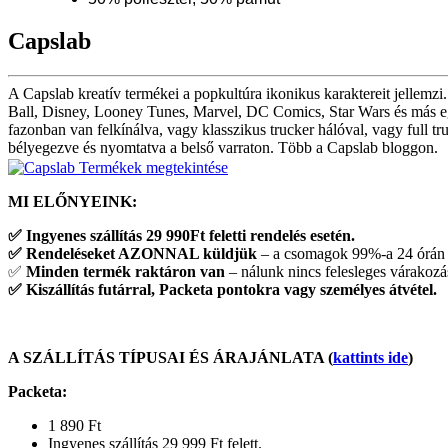
Capslab
A Capslab kreatív termékei a popkultúra ikonikus karaktereit jellemz
Ball, Disney, Looney Tunes, Marvel, DC Comics, Star Wars és más egy
fazonban van felkínálva, vagy klasszikus trucker hálóval, vagy full 
bélyegezve és nyomtatva a belső varraton. Több a Capslab bloggon.
Termékek megtekintése
MI ELŐNYEINK:
✅
Ingyenes szállítás 29 990Ft feletti rendelés esetén.
✅
Rendeléseket AZONNAL küldjük
– a csomagok 99%-a 24 órán 
✅
Minden termék raktáron van
– nálunk nincs felesleges várakozá
✅
Kiszállítás futárral, Packeta pontokra vagy személyes átvétel.
A SZÁLLÍTÁS TÍPUSAI ÉS ÁRAJÁNLATA (
kattints ide
)
Packeta
:
1 890 Ft
Ingyenes szállítás 29 999 Ft felett.