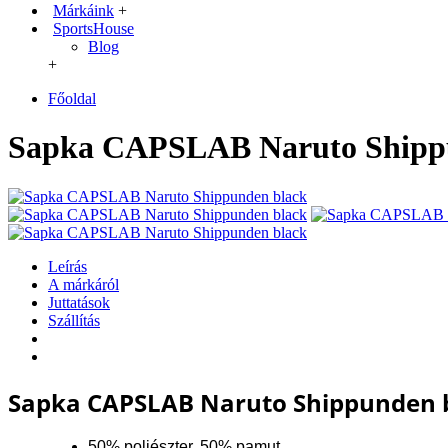
Márkáink
+
SportsHouse
Blog
+
Főoldal
Sapka CAPSLAB Naruto Shipp
Leírás
A márkáról
Juttatások
Szállítás
Sapka CAPSLAB Naruto Shippunden 
50% poliészter, 50% pamut