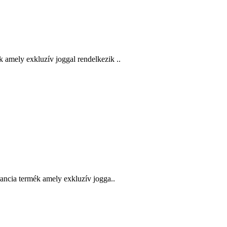
amely exkluzív joggal rendelkezik ..
ncia termék amely exkluzív jogga..