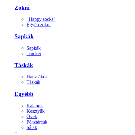
Zokni
"Happy socks"
Egyéb zokni
Sapkák
Sapkák
Trucker
Táskák
Hátizsákok
Táskák
Egyébb
Kalapok
Kesztyűk
Övek
Pénztárcák
Sálak
+