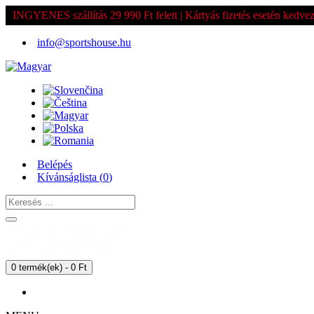
INGYENES szállítás 29 990 Ft felett | Kártyás fizetés esetén kedv
info@sportshouse.hu
Belépés
Kívánságlista (
0
)
0 termék(ek) - 0 Ft