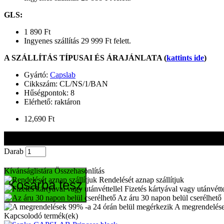
GLS
:
1 890 Ft
Ingyenes szállítás 29 999 Ft felett.
A SZÁLLÍTÁS TÍPUSAI ÉS ÁRAJÁNLATA (
kattints ide
)
Gyártó:
Capslab
Cikkszám:
CL/NS/1/BAN
Hűségpontok:
8
Elérhető: raktáron
12,690 Ft
Darab
Kívánságlistára
Összehasonlítás
Rendelését aznap szállítjuk
Kosárba tesz
Fizetés kártyával vagy utánvétte
Az áru 30 napon belül cserélhető
A megrendelése
Kapcsolodó termék(ek)