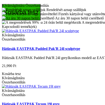
Kívánságlistára
Összehasonlítás
Rendelését aznap szállítjuk
Kosárba tesz
Fizetés kártyával vagy utánvétte
Az áru 30 napon belül cserélhető
A megrendelése
Kapcsolodó termék(ek)
Kívánságlistára
Összehasonlítás
Hátizsák EASTPAK Padded Pak'R 24l sculptype
Hátizsák EASTPAK Padded Pak'R 24l greyIkonikus modell az EASTP
21,990 Ft
Kosárba tesz
Kívánságlistára
Összehasonlítás
Kívánságlistára
Összehasonlítás
Hátizsák EASTPAK Tecum 19l grey