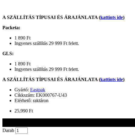
A SZÁLLÍTÁS TÍPUSAI ÉS ÁRAJÁNLATA (
kattints ide
)
Packeta
:
1 890 Ft
Ingyenes szállítás 29 999 Ft felett.
GLS
:
1 890 Ft
Ingyenes szállítás 29 999 Ft felett.
A SZÁLLÍTÁS TÍPUSAI ÉS ÁRAJÁNLATA (
kattints ide
)
Gyártó:
Eastpak
Cikkszám:
EK000767-U43
Elérhető: raktáron
25,990 Ft
Darab