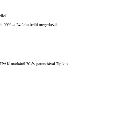
llel
k 99% -a 24 órán belül megérkezik
AK márkától 30 év garanciával.Tipikus ..