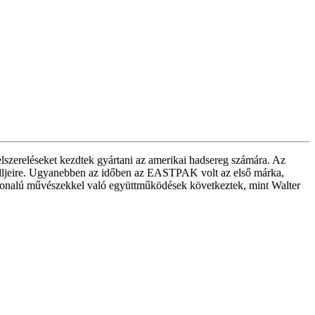
lszereléseket kezdtek gyártani az amerikai hadsereg számára. Az
elljeire. Ugyanebben az időben az EASTPAK volt az első márka,
ínvonalú művészekkel való együttműködések következtek, mint Walter