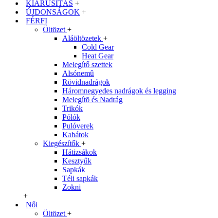
KIÁRUSÍTÁS
+
ÚJDONSÁGOK
+
FÉRFI
Öltözet
+
Aláöltözetek
+
Cold Gear
Heat Gear
Melegítő szettek
Alsónemû
Rövidnadrágok
Háromnegyedes nadrágok és legging
Melegítõ és Nadrág
Trikók
Pólók
Pulóverek
Kabátok
Kiegészítők
+
Hátizsákok
Kesztyűk
Sapkák
Téli sapkák
Zokni
+
Női
Öltözet
+