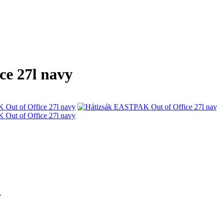
e 27l navy
y