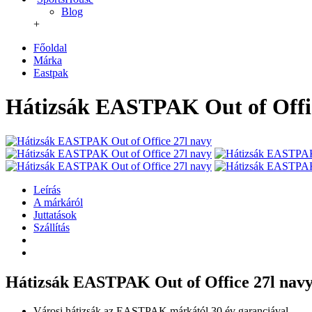
Blog
+
Főoldal
Márka
Eastpak
Hátizsák EASTPAK Out of Offic
Leírás
A márkáról
Juttatások
Szállítás
Hátizsák EASTPAK Out of Office 27l nav
Városi hátizsák az EASTPAK márkától 30 év garanciával.