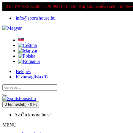
INGYENES szállítás 29 990 Ft felett | Kártyás fizetés esetén kedv
info@sportshouse.hu
Belépés
Kívánságlista (
0
)
0 termék(ek) - 0 Ft
Az Ön kosara üres!
MENU