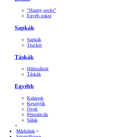
"Happy socks"
Egyéb zokni
Sapkák
Sapkák
Trucker
Táskák
Hátizsákok
Táskák
Egyébb
Kalapok
Kesztyűk
Övek
Pénztárcák
Sálak
+
Márkáink
+
SportsHouse