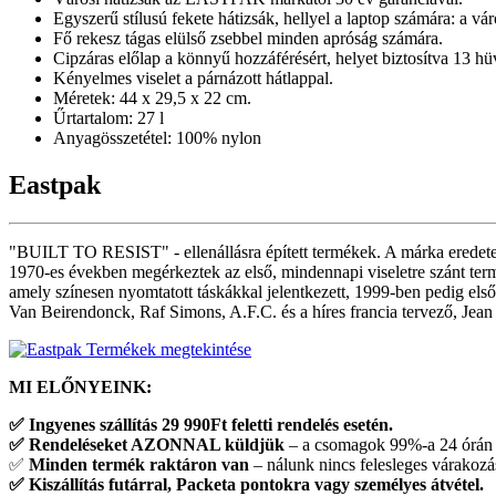
Egyszerű stílusú fekete hátizsák, hellyel a laptop számára: a vá
Fő rekesz tágas elülső zsebbel minden apróság számára.
Cipzáras előlap a könnyű hozzáférésért, helyet biztosítva 13 h
Kényelmes viselet a párnázott hátlappal.
Méretek: 44 x 29,5 x 22 cm.
Űrtartalom: 27 l
Anyagösszetétel: 100% nylon
Eastpak
"BUILT TO RESIST" - ellenállásra épített termékek. A márka eredete 
1970-es években megérkeztek az első, mindennapi viseletre szánt t
amely színesen nyomtatott táskákkal jelentkezett, 1999-ben pedig el
Van Beirendonck, Raf Simons, A.F.C. és a híres francia tervező, Jean 
Termékek megtekintése
MI ELŐNYEINK:
✅
Ingyenes szállítás 29 990Ft feletti rendelés esetén.
✅
Rendeléseket AZONNAL küldjük
– a csomagok 99%-a 24 órán 
✅
Minden termék raktáron van
– nálunk nincs felesleges várakozá
✅
Kiszállítás futárral, Packeta pontokra vagy személyes átvétel.