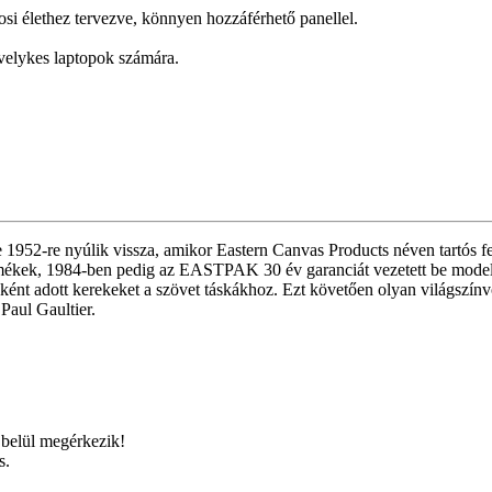
rosi élethez tervezve, könnyen hozzáférhető panellel.
üvelykes laptopok számára.
1952-re nyúlik vissza, amikor Eastern Canvas Products néven tartós fe
ermékek, 1984-ben pedig az EASTPAK 30 év garanciát vezetett be mod
sőként adott kerekeket a szövet táskákhoz. Ezt követően olyan világsz
Paul Gaultier.
belül megérkezik!
s.