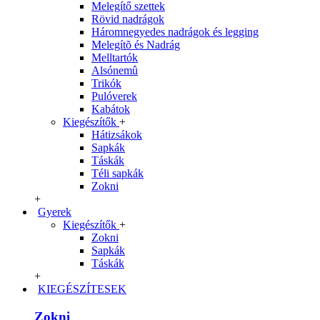
Melegítő szettek
Rövid nadrágok
Háromnegyedes nadrágok és legging
Melegítõ és Nadrág
Melltartók
Alsónemû
Trikók
Pulóverek
Kabátok
Kiegészítők
+
Hátizsákok
Sapkák
Táskák
Téli sapkák
Zokni
+
Gyerek
Kiegészítők
+
Zokni
Sapkák
Táskák
+
KIEGÉSZÍTESEK
Zokni