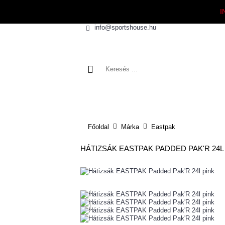
I
info@sportshouse.hu
KIÁRUSÍTÁS
ÚJDONSÁGOK
Főoldal
Márka
Eastpak
HÁTIZSÁK EASTPAK PADDED PAK'R 24L