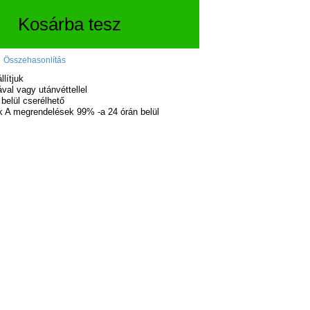
Kosárba tesz
Összehasonlítás
lítjuk
val vagy utánvéttellel
belül cserélhető
A megrendelések 99% -a 24 órán belül