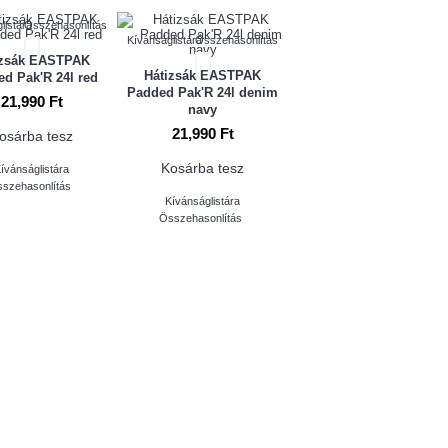
listára
Összehasonlítás
Kívánságlistára
Összehasonlítás
izsák EASTPAK
Hátizsák EASTPAK
d Pak'R 24l red
Padded Pak'R 24l denim
21,990 Ft
navy
21,990 Ft
osárba tesz
Kosárba tesz
ívánságlistára
szehasonlítás
Kívánságlistára
Összehasonlítás