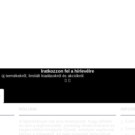
Iratkozzon fel a hírlevélre
új termékekről, limitált kiadásokról és akciókról.
s
RÓLUNK
INFOR
A SportsHouse-nál arra törekszünk, hogy időtálló
Szállí
és ami a legfontosabb, minőségi divatruházatot és
Szemé
kiegészítőket kínáljunk Önnek, amelyek segítenek
kitűnni a tömegből, és még nagyobb önbizalmat