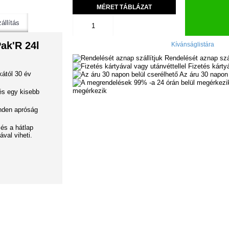
MÉRET TÁBLÁZAT
állítás
ak'R 24l
Kívánságlistára
Rendelését aznap szál
Fizetés kártyá
ától 30 év
Az áru 30 napon 
megérkezik
 és egy kisebb
inden apróság
és a hátlap
val viheti.