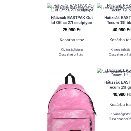
Kívánságlistára
Összehasonlítás
Kívánságlistára
Összeha
Hátizsák EASTPAK Out
Hátizsák EAS
of Office 27l sculptype
Tecum 19l bl
25,990 Ft
40,990 Ft
Kosárba tesz
Kosárba te
Kívánságlistára
Kívánságlistá
Összehasonlítás
Összehasonlít
Kívánságlistára
Összeha
Hátizsák EAS
Tecum 19l g
40,990 Ft
Kosárba te
Kívánságlistá
Összehasonlít