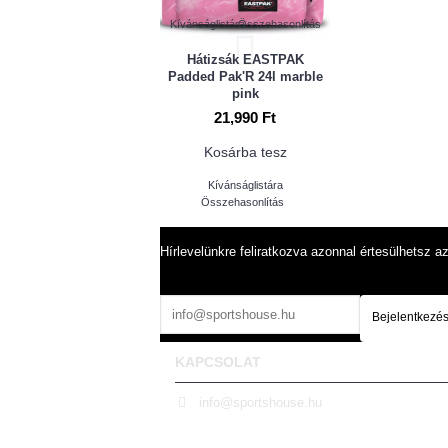
Kívánságlistára
Összehasonlítás
Hátizsák EASTPAK
Padded Pak'R 24l marble
pink
21,990 Ft
Kosárba tesz
Kívánságlistára
Összehasonlítás
Hírlevelünkre feliratkozva azonnal értesülhetsz az 
Bejelentkezé
KAPCSOLAT
info@sportshouse.hu