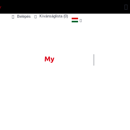
y
Kívánságlista (
0
)
Belépés
0 termék(ek) - 0 Ft
MÁRKÁINK
SPORTSHOUSE