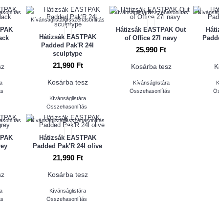
sonlítás
Kívánságlistára
Összehasonlítás
Kívánság
Kívánságlistára
Összehasonlítás
TPAK
Hátizsák EASTPAK Out
Hát
Hátizsák EASTPAK
ack
of Office 27l navy
Padde
Padded Pak'R 24l
25,990 Ft
sculptype
21,990 Ft
sz
Kosárba tesz
K
Kosárba tesz
ra
Kívánságlistára
K
ás
Összehasonlítás
Ös
Kívánságlistára
Összehasonlítás
sonlítás
Kívánságlistára
Összehasonlítás
TPAK
Hátizsák EASTPAK
rey
Padded Pak'R 24l olive
21,990 Ft
sz
Kosárba tesz
ra
Kívánságlistára
ás
Összehasonlítás