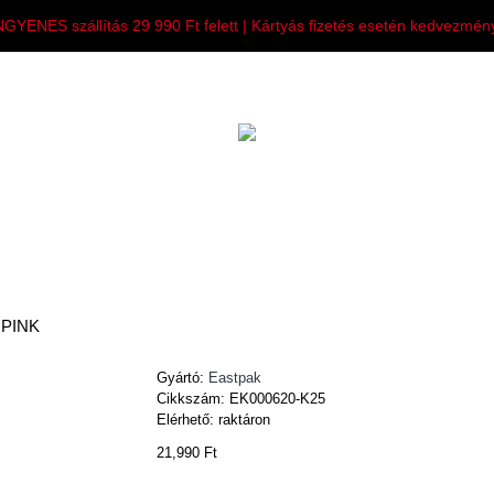
NGYENES szállítás 29 990 Ft felett | Kártyás fizetés esetén kedvezmén
FÉRFI
NŐI
GYEREK
KIEGÉSZÍTESEK
 PINK
Gyártó:
Eastpak
Cikkszám:
EK000620-K25
Elérhető: raktáron
21,990 Ft