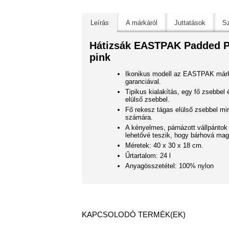
Leírás
A márkáról
Juttatások
Sz
Hátizsák EASTPAK Padded P
pink
Ikonikus modell az EASTPAK márk
garanciával.
Tipikus kialakítás, egy fő zsebbel
elülső zsebbel.
Fő rekesz tágas elülső zsebbel m
számára.
A kényelmes, párnázott vállpántok 
lehetővé teszik, hogy bárhová magá
Méretek: 40 x 30 x 18 cm.
Űrtartalom: 24 l
Anyagösszetétel: 100% nylon
KAPCSOLODÓ TERMÉK(EK)