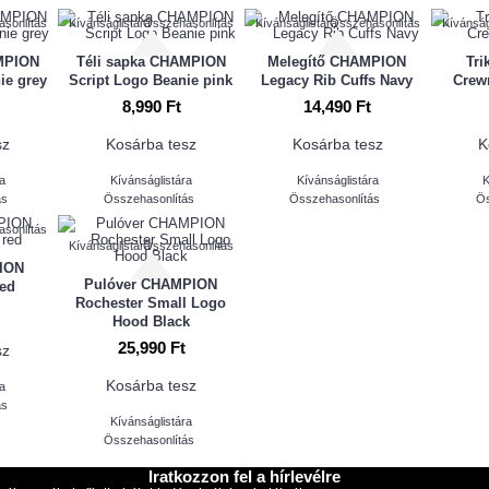
sonlítás
Kívánságlistára
Összehasonlítás
Kívánságlistára
Összehasonlítás
Kívánság
AMPION
Téli sapka CHAMPION
Melegítő CHAMPION
Tr
ie grey
Script Logo Beanie pink
Legacy Rib Cuffs Navy
Crew
8,990 Ft
14,490 Ft
sz
Kosárba tesz
Kosárba tesz
K
ra
Kívánságlistára
Kívánságlistára
K
ás
Összehasonlítás
Összehasonlítás
Ös
sonlítás
Kívánságlistára
Összehasonlítás
ION
Pulóver CHAMPION
red
Rochester Small Logo
Hood Black
25,990 Ft
sz
Kosárba tesz
ra
ás
Kívánságlistára
Összehasonlítás
Iratkozzon fel a hírlevélre