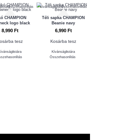
listára
Összehasonlítás
Kívánságlistára
Összehasonlítás
ikó CHAMPION
Téli sapka CHAMPION
neck logo black
Beanie navy
8,990 Ft
6,990 Ft
osárba tesz
Kosárba tesz
ívánságlistára
Kívánságlistára
szehasonlítás
Összehasonlítás