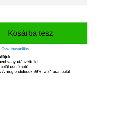
Kosárba tesz
Összehasonlítás
lítjuk
val vagy utánvéttellel
belül cserélhető
A megrendelések 99% -a 24 órán belül