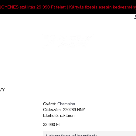
NGYENES szállítás 29 990 Ft felett | Kártyás fizetés esetén kedvezmén
FÉRFI
NŐI
GYEREK
KIEGÉSZÍTESE
VY
Gyártó:
Champion
Cikkszám:
220289-NNY
Elérhető: raktáron
33,990 Ft