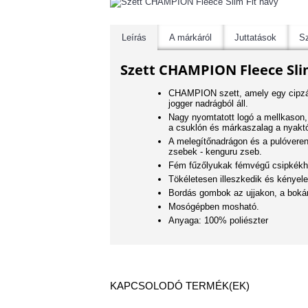
Leírás
A márkáról
Juttatások
Sz
Szett CHAMPION Fleece Sli
CHAMPION szett, amely egy cipzár
jogger nadrágból áll.
Nagy nyomtatott logó a mellkason, 
a csuklón és márkaszalag a nyaktó
A melegítőnadrágon és a pulóveren
zsebek - kenguru zseb.
Fém fűzőlyukak fémvégű csipkékh
Tökéletesen illeszkedik és kényele
Bordás gombok az ujjakon, a boká
Mosógépben mosható.
Anyaga: 100% poliészter
KAPCSOLODÓ TERMÉK(EK)