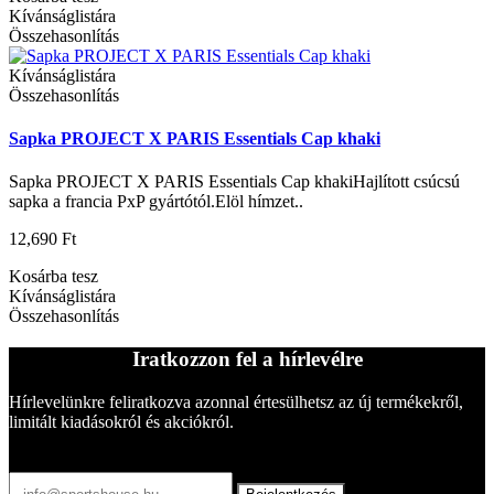
Kívánságlistára
Összehasonlítás
Kívánságlistára
Összehasonlítás
Sapka PROJECT X PARIS Essentials Cap khaki
Sapka PROJECT X PARIS Essentials Cap khakiHajlított csúcsú
sapka a francia PxP gyártótól.Elöl hímzet..
12,690 Ft
Kosárba tesz
Kívánságlistára
Összehasonlítás
Iratkozzon fel a hírlevélre
Hírlevelünkre feliratkozva azonnal értesülhetsz az új termékekről,
limitált kiadásokról és akciókról.