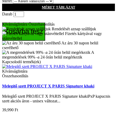
Méret
MÉRET TÁBLÁZAT
Darab
Kívánságlistára
Összehasonlítás
Rendelését aznap szállítjuk
Kosárba tesz
Fizetés kártyával vagy
utánvéttellel
Az áru 30 napon belül
cserélhető
A
megrendelések 99% -a 24 órán belül megérkezik
Kapcsolodó termék(ek)
Kívánságlistára
Összehasonlítás
Melegítő szett PROJECT X PARIS Signature khaki
Melegítő szett PROJECT X PARIS Signature khakiPxP kapucnis
szett akciós áron - unisex változat...
39,990 Ft