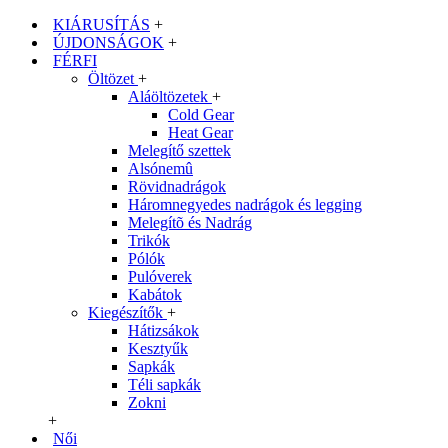
KIÁRUSÍTÁS
+
ÚJDONSÁGOK
+
FÉRFI
Öltözet
+
Aláöltözetek
+
Cold Gear
Heat Gear
Melegítő szettek
Alsónemû
Rövidnadrágok
Háromnegyedes nadrágok és legging
Melegítõ és Nadrág
Trikók
Pólók
Pulóverek
Kabátok
Kiegészítők
+
Hátizsákok
Kesztyűk
Sapkák
Téli sapkák
Zokni
+
Női