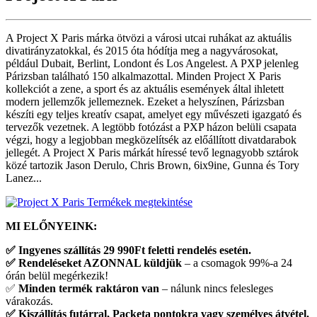
A Project X Paris márka ötvözi a városi utcai ruhákat az aktuális
divatirányzatokkal, és 2015 óta hódítja meg a nagyvárosokat,
például Dubait, Berlint, Londont és Los Angelest. A PXP jelenleg
Párizsban található 150 alkalmazottal. Minden Project X Paris
kollekciót a zene, a sport és az aktuális események által ihletett
modern jellemzők jellemeznek. Ezeket a helyszínen, Párizsban
készíti egy teljes kreatív csapat, amelyet egy művészeti igazgató és
tervezők vezetnek. A legtöbb fotózást a PXP házon belüli csapata
végzi, hogy a legjobban megközelítsék az előállított divatdarabok
jellegét. A Project X Paris márkát híressé tevő legnagyobb sztárok
közé tartozik Jason Derulo, Chris Brown, 6ix9ine, Gunna és Tory
Lanez...
Termékek megtekintése
MI ELŐNYEINK:
✅
Ingyenes szállítás 29 990Ft feletti rendelés esetén.
✅
Rendeléseket AZONNAL küldjük
– a csomagok 99%-a 24
órán belül megérkezik!
✅
Minden termék raktáron van
– nálunk nincs felesleges
várakozás.
✅
Kiszállítás futárral, Packeta pontokra vagy személyes átvétel.