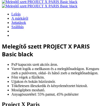
Leírás
A márkáról
Juttatások
Szállítás
Melegítő szett PROJECT X PARIS
Basic black
PxP kapucnis szett akciós áron.
Varrott logók a mellkason és a melegítőnadrágon. Kenguru
zseb a pulóveren, oldal- és hátsó zseb a melegítőnadrágon.
Fém végek a fűzőkön.
Ujjakon és bokán húzózsinór.
Tökéletesen illeszkedik és kényelemérzetet biztosít.
Mosógépben mosható.
Anyagösszetétel: 55% pamut, 45% poliészter
Project X Paris