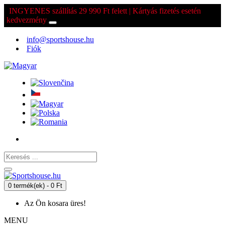
INGYENES szállítás 29 990 Ft felett | Kártyás fizetés esetén
kedvezmény
info@sportshouse.hu
Fiók
0 termék(ek) - 0 Ft
Az Ön kosara üres!
MENU