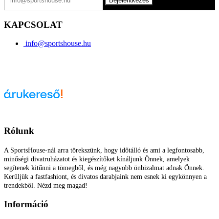
Bejelentkezés
KAPCSOLAT
info@sportshouse.hu
Árukereső.hu
Rólunk
A SportsHouse-nál arra törekszünk, hogy időtálló és ami a legfontosabb,
minőségi divatruházatot és kiegészítőket kínáljunk Önnek, amelyek
segítenek kitűnni a tömegből, és még nagyobb önbizalmat adnak Önnek.
Kerüljük a fastfashiont, és divatos darabjaink nem esnek ki egykönnyen a
trendekből. Nézd meg magad!
Információ