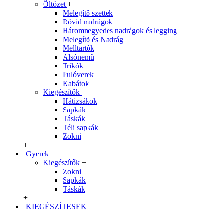
Öltözet
+
Melegítő szettek
Rövid nadrágok
Háromnegyedes nadrágok és legging
Melegítõ és Nadrág
Melltartók
Alsónemû
Trikók
Pulóverek
Kabátok
Kiegészítők
+
Hátizsákok
Sapkák
Táskák
Téli sapkák
Zokni
+
Gyerek
Kiegészítők
+
Zokni
Sapkák
Táskák
+
KIEGÉSZÍTESEK