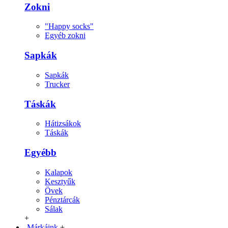
Zokni
"Happy socks"
Egyéb zokni
Sapkák
Sapkák
Trucker
Táskák
Hátizsákok
Táskák
Egyébb
Kalapok
Kesztyűk
Övek
Pénztárcák
Sálak
+
Márkáink
+