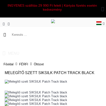
INGYENES szállítás 29 990 Ft felett | Kártyás fizetés esetén
kedvezmény
0 termék(ek) - 0 Ft
MENU
Főoldal
FÉRFI
Öltözet
MELEGÍTŐ SZETT SIKSILK PATCH TRACK BLACK