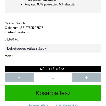
Anyaga: 95% poliészter, 5% elasztán
Gyártó:
SikSilk
Cikkszám:
SS-27505-27507
Elérhető: raktáron
51,990 Ft
Lehetséges választások
Méret
MÉRET TÁBLÁZAT
-
+
Kosárba tesz
Kívánságlistára
Összehasonlítás