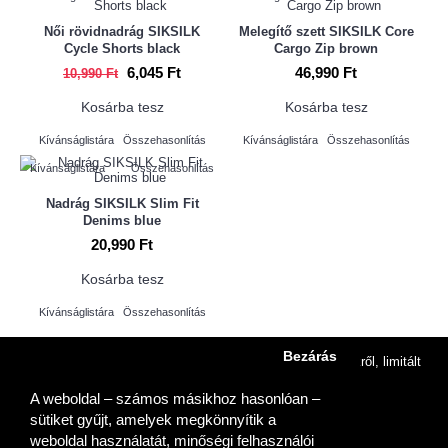
Női rövidnadrág SIKSILK
Melegítő szett SIKSILK Core
Cycle Shorts black
Cargo Zip brown
6,045 Ft
46,990 Ft
10,990 Ft
Kosárba tesz
Kosárba tesz
Kívánságlistára
Összehasonlítás
Kívánságlistára
Összehasonlítás
Kívánságlistára
Összehasonlítás
Nadrág SIKSILK Slim Fit
Denims blue
20,990 Ft
Kosárba tesz
Kívánságlistára
Összehasonlítás
Iratkozzon fel a hírlevélre
Bezárás
Hírlevelünkre feliratkozva azonnal értesülhetsz az új termékekről, limitált
kiadásokról és akciókról.
A weboldal – számos másikhoz hasonlóan –
sütiket gyűjt, amelyek megkönnyítik a
weboldal használatát, minőségi felhasználói
Bejelentkezés