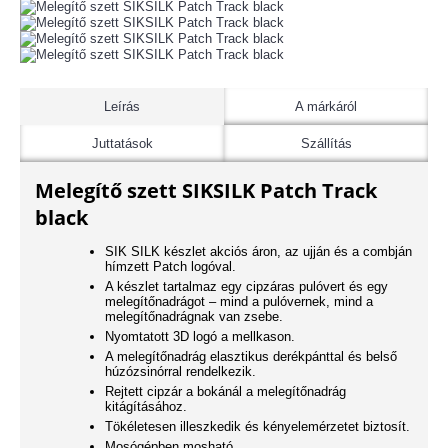
Leírás
A márkáról
Juttatások
Szállítás
Melegítő szett SIKSILK Patch Track
black
SIK SILK készlet akciós áron, az ujján és a combján
hímzett Patch logóval.
A készlet tartalmaz egy cipzáras pulóvert és egy
melegítőnadrágot – mind a pulóvernek, mind a
melegítőnadrágnak van zsebe.
Nyomtatott 3D logó a mellkason.
A melegítőnadrág elasztikus derékpánttal és belső
húzózsinórral rendelkezik.
Rejtett cipzár a bokánál a melegítőnadrág
kitágításához.
Tökéletesen illeszkedik és kényelemérzetet biztosít.
Mosógépben mosható.