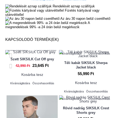
Rendelését aznap szállítjuk
Fizetés kártyával vagy
utánvéttellel
Az áru 30 napon belül cserélhető
A
megrendelések 99% -a 24 órán belül megérkezik
KAPCSOLODÓ TERMÉK(EK)
Kívánságlistára
Összehasonlítás
Kívánságlistára
Összehasonlítás
Szett SIKSILK Cut Off grey
Téli kabát SIKSILK Sherpa
23,645 Ft
42,990 Ft
Jacket black
55,990 Ft
Kosárba tesz
Kosárba tesz
Kívánságlistára
Összehasonlítás
Kívánságlistára
Összehasonlítás
Kívánságlistára
Összehasonlítás
Rövid nadrág SIKSILK Crest
Shorts grey