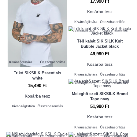
17,990 Ft
Kosárba tesz
Kívánságlistára
Összehasonlítás
Kívánságlistára
Összehasonlítás
Téli kabát SIK SILK Knit
Bubble Jacket black
49,990 Ft
Kívánságlistára
Összehasonlítás
Kosárba tesz
Trikó SIKSILK Essentials
Kívánságlistára
Összehasonlítás
white
Kívánságlistára
Összehasonlítás
15,490 Ft
Melegítő szett SIKSILK Brand
Kosárba tesz
Tape navy
51,990 Ft
Kívánságlistára
Összehasonlítás
Kosárba tesz
Kívánságlistára
Összehasonlítás
Kívánságlistára
Összehasonlítás
Kívánságlistára
Összehasonlítás