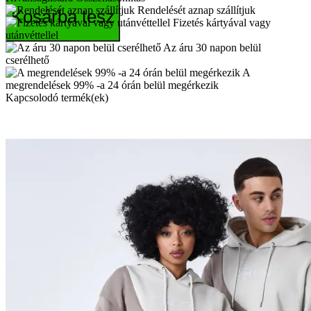
Rendelését aznap szállítjuk
Kosárba tesz
Fizetés kártyával vagy
utánvéttellel
Az áru 30 napon belül
cserélhető
A
megrendelések 99% -a 24 órán belül megérkezik
Kapcsolodó termék(ek)