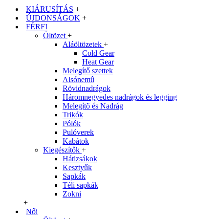
KIÁRUSÍTÁS
+
ÚJDONSÁGOK
+
FÉRFI
Öltözet
+
Aláöltözetek
+
Cold Gear
Heat Gear
Melegítő szettek
Alsónemû
Rövidnadrágok
Háromnegyedes nadrágok és legging
Melegítõ és Nadrág
Trikók
Pólók
Pulóverek
Kabátok
Kiegészítők
+
Hátizsákok
Kesztyűk
Sapkák
Téli sapkák
Zokni
+
Női