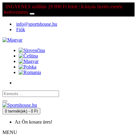
INGYENES szállítás 29 990 Ft felett | Kártyás fizetés esetén
kedvezmény
info@sportshouse.hu
Fiók
0 termék(ek) - 0 Ft
Az Ön kosara üres!
MENU