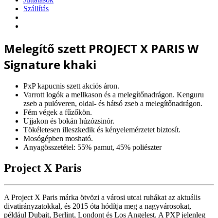
Szállítás
Melegítő szett PROJECT X PARIS W
Signature khaki
PxP kapucnis szett akciós áron.
Varrott logók a mellkason és a melegítőnadrágon. Kenguru
zseb a pulóveren, oldal- és hátsó zseb a melegítőnadrágon.
Fém végek a fűzőkön.
Ujjakon és bokán húzózsinór.
Tökéletesen illeszkedik és kényelemérzetet biztosít.
Mosógépben mosható.
Anyagösszetétel: 55% pamut, 45% poliészter
Project X Paris
A Project X Paris márka ötvözi a városi utcai ruhákat az aktuális
divatirányzatokkal, és 2015 óta hódítja meg a nagyvárosokat,
például Dubait, Berlint, Londont és Los Angelest. A PXP jelenleg