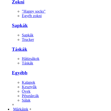
Zokni
"Happy socks"
Egyéb zokni
Sapkák
Sapkák
Trucker
Táskák
Hátizsákok
Táskák
Egyébb
Kalapok
Kesztyűk
Övek
Pénztárcák
Sálak
+
Márkáink
+