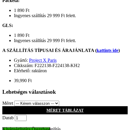
Packeta
:
1 890 Ft
Ingyenes szállítás 29 999 Ft felett.
GLS
:
1 890 Ft
Ingyenes szállítás 29 999 Ft felett.
A SZÁLLÍTÁS TÍPUSAI ÉS ÁRAJÁNLATA (
kattints ide
)
Gyártó:
Project X Paris
Cikkszám:
F222138-F224138-KH2
Elérhető: raktáron
39,990 Ft
Lehetséges választások
Méret
MÉRET TÁBLÁZAT
Darab
Kívánságlistára
Összehasonlítás