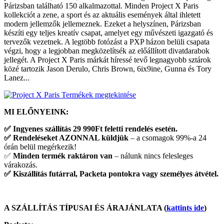
Párizsban található 150 alkalmazottal. Minden Project X Paris
kollekciót a zene, a sport és az aktuális események által ihletett
modern jellemzők jellemeznek. Ezeket a helyszínen, Párizsban
készíti egy teljes kreatív csapat, amelyet egy művészeti igazgató és
tervezők vezetnek. A legtöbb fotózást a PXP házon belüli csapata
végzi, hogy a legjobban megközelítsék az előállított divatdarabok
jellegét. A Project X Paris márkát híressé tevő legnagyobb sztárok
közé tartozik Jason Derulo, Chris Brown, 6ix9ine, Gunna és Tory
Lanez...
Termékek megtekintése
MI ELŐNYEINK:
✅
Ingyenes szállítás 29 990Ft feletti rendelés esetén.
✅
Rendeléseket AZONNAL küldjük
– a csomagok 99%-a 24
órán belül megérkezik!
✅
Minden termék raktáron van
– nálunk nincs felesleges
várakozás.
✅
Kiszállítás futárral, Packeta pontokra vagy személyes átvétel.
A SZÁLLÍTÁS TÍPUSAI ÉS ÁRAJÁNLATA (
kattints ide
)