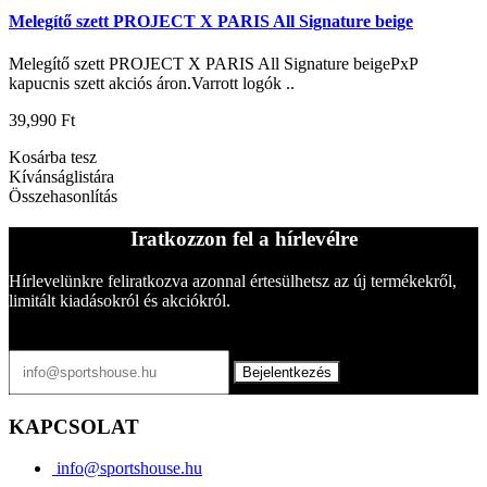
Melegítő szett PROJECT X PARIS All Signature beige
Melegítő szett PROJECT X PARIS All Signature beigePxP
kapucnis szett akciós áron.Varrott logók ..
39,990 Ft
Kosárba tesz
Kívánságlistára
Összehasonlítás
Iratkozzon fel a hírlevélre
Hírlevelünkre feliratkozva azonnal értesülhetsz az új termékekről,
limitált kiadásokról és akciókról.
Bejelentkezés
KAPCSOLAT
info@sportshouse.hu