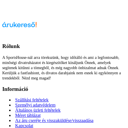
Árukereső.hu
Rólunk
A SportsHouse-nál arra törekszünk, hogy időtálló és ami a legfontosabb,
minőségi divatruházatot és kiegészítőket kínáljunk Önnek, amelyek
segítenek kitűnni a tömegből, és még nagyobb önbizalmat adnak Önnek.
Kerüljük a fastfashiont, és divatos darabjaink nem esnek ki egykönnyen a
trendekből. Nézd meg magad!
Információ
Szállítási feltételek
Személyi adatvédelem
Általános üzleti feltételek
Méret táblázat
Az áru cseréje és visszaküldése/visszaadása
Kapcsolat