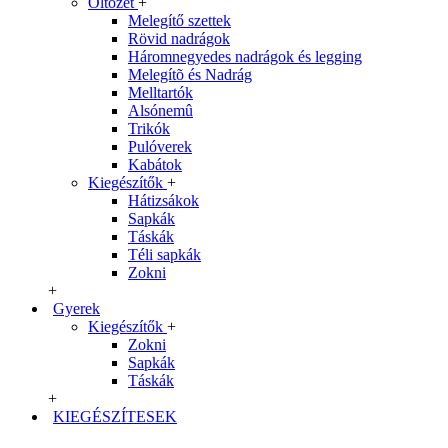
Öltözet
+
Melegítő szettek
Rövid nadrágok
Háromnegyedes nadrágok és legging
Melegítõ és Nadrág
Melltartók
Alsónemû
Trikók
Pulóverek
Kabátok
Kiegészítők
+
Hátizsákok
Sapkák
Táskák
Téli sapkák
Zokni
+
Gyerek
Kiegészítők
+
Zokni
Sapkák
Táskák
+
KIEGÉSZÍTESEK