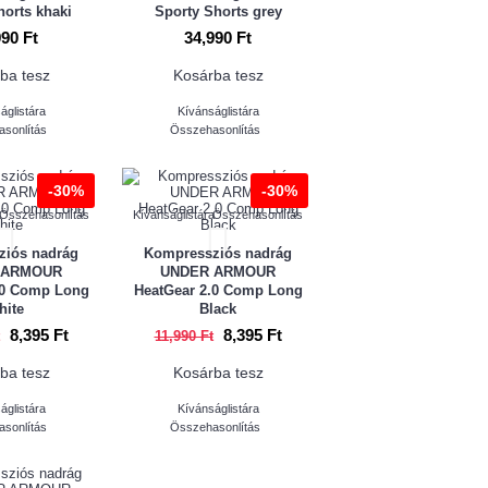
horts khaki
Sporty Shorts grey
990 Ft
34,990 Ft
ba tesz
Kosárba tesz
áglistára
Kívánságlistára
sonlítás
Összehasonlítás
-30%
-30%
a
Összehasonlítás
Kívánságlistára
Összehasonlítás
ziós nadrág
Kompressziós nadrág
 ARMOUR
UNDER ARMOUR
.0 Comp Long
HeatGear 2.0 Comp Long
hite
Black
8,395 Ft
8,395 Ft
11,990 Ft
ba tesz
Kosárba tesz
áglistára
Kívánságlistára
sonlítás
Összehasonlítás