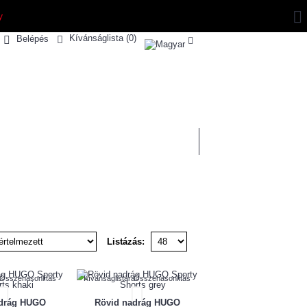
y
Kívánságlista (
0
)
Belépés
0 termék(ek) - 0 Ft
MÁRKÁINK
SPORTSHOUSE
Listázás:
a
Összehasonlítás
Kívánságlistára
Összehasonlítás
adrág HUGO
Rövid nadrág HUGO