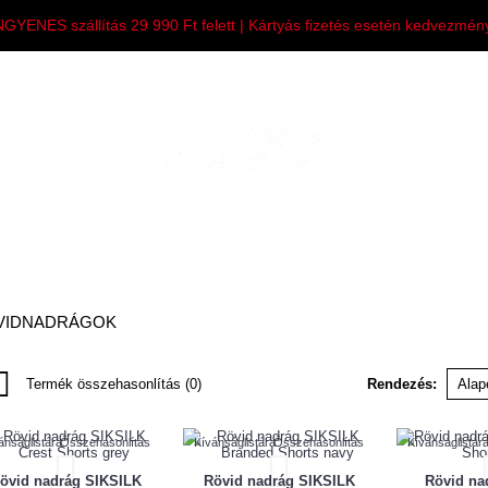
NGYENES szállítás 29 990 Ft felett | Kártyás fizetés esetén kedvezmén
FÉRFI
NŐI
GYEREK
KIEGÉSZÍTESEK
VIDNADRÁGOK
Termék összehasonlítás (0)
Rendezés:
ánságlistára
Összehasonlítás
Kívánságlistára
Összehasonlítás
Kívánságlistár
övid nadrág SIKSILK
Rövid nadrág SIKSILK
Rövid n