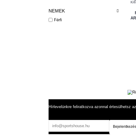
Kív
NEMEK
AR
Férfi
Hírlevelünkre feliratkozva azonnal értesülhetsz az 
Bejelentkezé