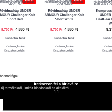
-50%
-50%
ánságlistára
Összehasonlítás
Kívánságlistára
Összehasonlítás
Kívánságlistár
Rövidnadrág UNDER
Rövidnadrág UNDER
Kompress
MOUR Challenger Knit
ARMOUR Challenger Knit
UNDER
Short Red
Short White
HeatGear
W
4,880 Ft
4,880 Ft
9,3
9,750 Ft
9,750 Ft
Kosárba tesz
Kosárba tesz
Kosár
Kívánságlistára
Kívánságlistára
Kíváns
Összehasonlítás
Összehasonlítás
Összeha
Iratkozzon fel a hírlevélre
új termékekről, limitált kiadásokról és akciókról.
s