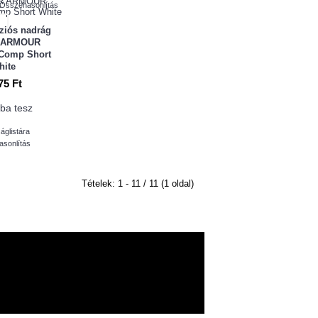
a
Összehasonlítás
ziós nadrág
 ARMOUR
 Comp Short
hite
75 Ft
ba tesz
áglistára
sonlítás
Tételek: 1 - 11 / 11 (1 oldal)