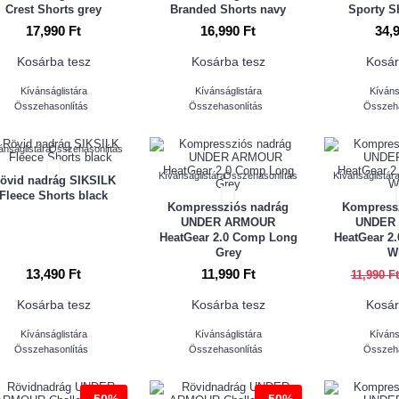
Crest Shorts grey
Branded Shorts navy
Sporty S
17,990 Ft
16,990 Ft
34,
Kosárba tesz
Kosárba tesz
Kosár
Kívánságlistára
Kívánságlistára
Kíváns
Összehasonlítás
Összehasonlítás
Összeha
ánságlistára
Összehasonlítás
Kívánságlistára
Összehasonlítás
Kívánságlistár
övid nadrág SIKSILK
Fleece Shorts black
Kompressziós nadrág
Kompress
UNDER ARMOUR
UNDER
HeatGear 2.0 Comp Long
HeatGear 2
Grey
W
13,490 Ft
11,990 Ft
11,990 Ft
Kosárba tesz
Kosárba tesz
Kosár
Kívánságlistára
Kívánságlistára
Kíváns
Összehasonlítás
Összehasonlítás
Összeha