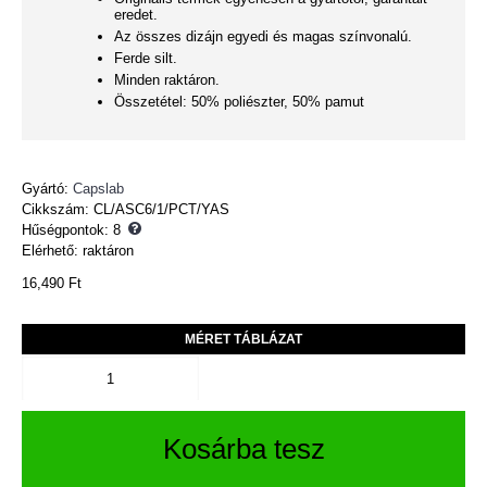
eredet.
Az összes dizájn egyedi és magas színvonalú.
Ferde silt.
Minden raktáron.
Összetétel: 50% poliészter, 50% pamut
Gyártó:
Capslab
Cikkszám:
CL/ASC6/1/PCT/YAS
Hűségpontok:
8
Elérhető: raktáron
16,490 Ft
MÉRET TÁBLÁZAT
Kosárba tesz