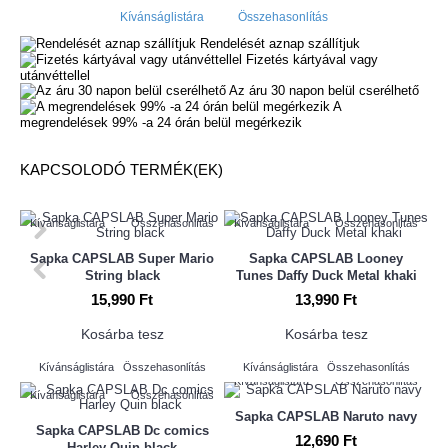
Kívánságlistára
Összehasonlítás
Rendelését aznap szállítjuk
Fizetés kártyával vagy
utánvéttellel
Az áru 30 napon belül cserélhető
A
megrendelések 99% -a 24 órán belül megérkezik
KAPCSOLODÓ TERMÉK(EK)
Kívánságlistára
Összehasonlítás
Kívánságlistára
Összehasonlítás
Sapka CAPSLAB Super Mario
Sapka CAPSLAB Looney
String black
Tunes Daffy Duck Metal khaki
15,990 Ft
13,990 Ft
Kosárba tesz
Kosárba tesz
Kívánságlistára
Összehasonlítás
Kívánságlistára
Összehasonlítás
Kívánságlistára
Összehasonlítás
Kívánságlistára
Összehasonlítás
Sapka CAPSLAB Naruto navy
Sapka CAPSLAB Dc comics
12,690 Ft
Harley Quin black