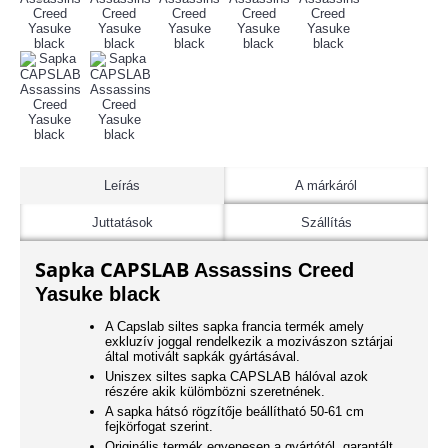
Leírás
A márkáról
Juttatások
Szállítás
Sapka CAPSLAB
Assassins Creed
Yasuke black
A Capslab siltes sapka francia termék amely
exkluzív joggal rendelkezik a mozivászon sztárjai
által motivált sapkák gyártásával.
Uniszex siltes sapka CAPSLAB hálóval azok
részére akik külömbözni szeretnének.
A sapka hátsó rögzítője beállítható 50-61 cm
fejkörfogat szerint.
Originális termék egyenesen a gyártótól, garantált