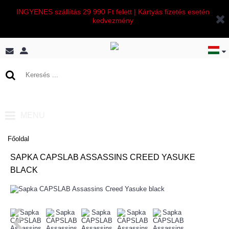
INGYENES szállítás 29 990 Ft felett | Kártyás fizetés esetén
kedvezmény
0 termék(ek) - 0 Ft
MENU
Főoldal
SAPKA CAPSLAB ASSASSINS CREED YASUKE
BLACK